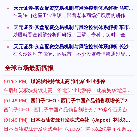
天元证券-实盘配资交易机制与风险控制体系解析 马鞍山股票配资如何选？钟避坑指南
在马鞍山这座工业重镇，跟着老本商场活跃度的耕作，股票配资渐渐成为部分投资者放大收...
天元证券-实盘配资交易机制与风险控制体系解析 车市“金融战”开打，特斯拉、小米等超二十家车企推七年超长贷
炒股就看金麒麟分析师研报，巨擘，专科，实时，全面，助您挖掘后劲主题契机！ 界面新...
天元证券-实盘配资交易机制与风险控制体系解析 长沙网上配资怎么选？避坑指南来了
在长沙这座充满活力的城市，不少投资者但愿通过配资放大资金、收拢阛阓契机。然而，网...
全球市场最新播报
(01:53 PM)
煤炭板块持续走高 淮北矿业封涨停
午后煤炭板块持续走高，淮北矿业封涨停，此前昊华能源、大有能源涨停，兖矿能源、晋控煤业、平煤股份、潞安环能、中煤能源均涨超5%。
(01:48 PM)
西门子CEO：西门子中国产品销售额增长了20多个百分点。
西门子CEO：西门子中国产品销售额增长了20多个百分点。
(01:48 PM)
日本石油资源开发株式会社（Japex）将以3.2亿美元收购美国石油天然气公司Fundare。
日本石油资源开发株式会社（Japex）将以3.2亿美元收购美国石油天然气公司Fundare。