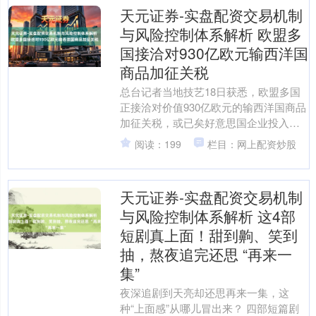
天元证券-实盘配资交易机制
与风险控制体系解析 欧盟多
国接洽对930亿欧元输西洋国
商品加征关税
总台记者当地技艺18日获悉，欧盟多国
正接洽对价值930亿欧元的输西洋国商品
加征关税，或已矣好意思国企业投入欧
盟阛阓，以反制好意思国总统特朗普为
阅读：199
栏目：网上配资炒股
赢得格陵兰岛而对欧....
天元证券-实盘配资交易机制
与风险控制体系解析 这4部
短剧真上面！甜到齁、笑到
抽，熬夜追完还思 “再来一
集”
夜深追剧到天亮却还思再来一集，这
种“上面感”从哪儿冒出来？ 四部短篇剧