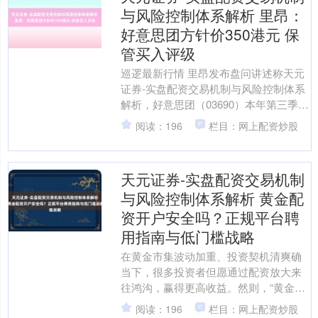
与风险控制体系解析 里昂：
好意思团方针价350港元 保
管买入评级
巡逻最新行情 里昂发布盘问讲述称天元
证券-实盘配资交易机制与风险控制体系
解析，好意思团（03690）本年第三季收
入同比升28.8%至354亿元东谈主民币，
阅读：196
栏目：网上配资炒股
高于该....
天元证券-实盘配资交易机制
与风险控制体系解析 黄金配
资开户安全吗？正规平台聘
用指南与低门槛战略
在黄金市集波动加重、投资契机清爽确
当下，很多投资者但愿通过配资放大来
往鸿沟，赢得更高收益。然则，“黄金配
资开户安全吗？”这一问题恒久萦绕在每
阅读：196
栏目：网上配资炒股