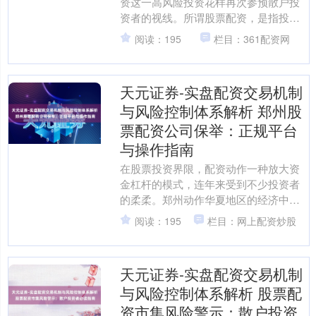
资这一高风险投资花样再次参预散户投
资者的视线。所谓股票配资，是指投资
者通过向配资公司或个东说念主借款，
阅读：195
栏目：361配资网
以杠杆花样扩大交游资金的....
天元证券-实盘配资交易机制
与风险控制体系解析 郑州股
票配资公司保举：正规平台
与操作指南
在股票投资界限，配资动作一种放大资
金杠杆的模式，连年来受到不少投资者
的柔柔。郑州动作华夏地区的经济中
心，股票配资阛阓也较为活跃。磋议
阅读：195
栏目：网上配资炒股
词，濒临广漠配资公司，如何选....
天元证券-实盘配资交易机制
与风险控制体系解析 股票配
资市集风险警示：散户投资