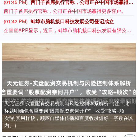
(01:45 PM)
西门子首席执行官称，公司正在中国市场赢得更多客户。
西门子首席执行官称，公司正在中国市场赢得更多客户。
(01:42 PM)
蚌埠市脑机接口科技发展公司登记成立
企查查APP显示，近日，蚌埠市脑机接口科技发展有限公司成立，经营范围包含：人工智能应用软件开发；软件开发；互联网数据服务；云计算装备技术服务；物联网技术服务等。企查查股权穿透显示，该公司由蚌埠市中城振兴产业投资有限责任公司、蚌埠恒运投资管理有限公司共同持股。
天元证券-实盘配资交易机制与风险控制体系解析 （注：此
标题明确包含重要词“股票配资奈何开户”，收受“攻略+顺
次”的实用样貌，顺应自媒体传播和百度收录偏好，字数在以
内。）