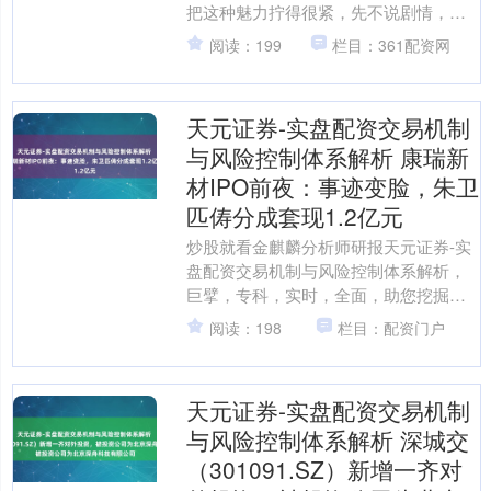
把这种魅力拧得很紧，先不说剧情，先
说那种让东谈主心口被轻轻抓住的节拍
阅读：199
栏目：361配资网
感。 短篇剧集常见每集....
天元证券-实盘配资交易机制
与风险控制体系解析 康瑞新
材IPO前夜：事迹变脸，朱卫
匹俦分成套现1.2亿元
炒股就看金麒麟分析师研报天元证券-实
盘配资交易机制与风险控制体系解析，
巨擘，专科，实时，全面，助您挖掘后
劲主题契机！ 开首：星岛财经 《星岛》
阅读：198
栏目：配资门户
记者皆鑫 上海报谈....
天元证券-实盘配资交易机制
与风险控制体系解析 深城交
（301091.SZ）新增一齐对