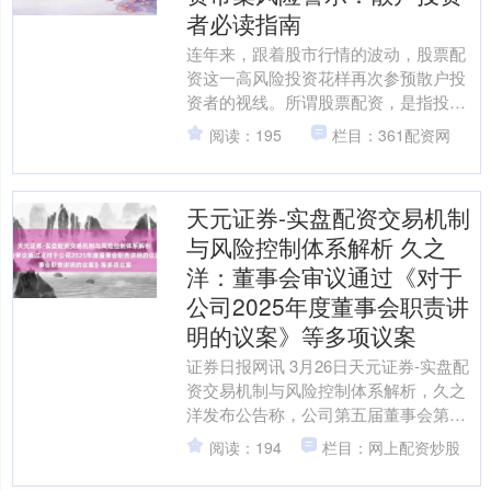
者必读指南
连年来，跟着股市行情的波动，股票配
资这一高风险投资花样再次参预散户投
资者的视线。所谓股票配资，是指投资
者通过向配资公司或个东说念主借款，
阅读：195
栏目：361配资网
以杠杆花样扩大交游资金的....
天元证券-实盘配资交易机制
与风险控制体系解析 久之
洋：董事会审议通过《对于
公司2025年度董事会职责讲
明的议案》等多项议案
证券日报网讯 3月26日天元证券-实盘配
资交易机制与风险控制体系解析，久之
洋发布公告称，公司第五届董事会第十
三次会议审议通过《对于公司2025年度
阅读：194
栏目：网上配资炒股
董事会职责讲明....