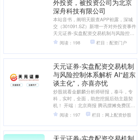
外投资，被投资公司为北京
深舟科技有限公司
本站音书，阐明天眼查APP袒露，深城
交（301091.SZ）新增一齐对外投资事件
天元证券-实盘配资交易机制与风险控制
体系解析，被投资公司为北京深舟科技
阅读：198
栏目：配资门户
有限公司，....
天元证券-实盘配资交易机制
与风险控制体系解析 AI“超东
谈主化”，亦喜亦忧
炒股就看金麒麟分析师研报，泰斗，专
科，实时，全面，助您挖掘后劲主题契
机！ 开端：北京商报 腾讯摆摊免费匡助
用户装置“龙虾”，小米“造虾”小畛域封
阅读：197
栏目：网上配资炒股
测，在抖音、小红....
天元证券-实盘配资交易机制