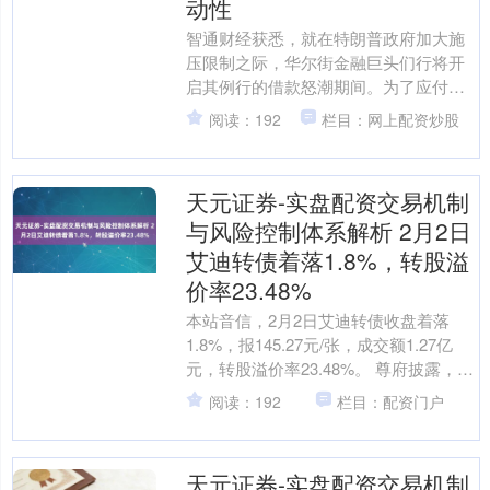
动性
智通财经获悉，就在特朗普政府加大施
压限制之际，华尔街金融巨头们行将开
启其例行的借款怒潮期间。为了应付特
朗普政府近期带来的过失筹商层面压
阅读：192
栏目：网上配资炒股
力，这一次它们的债券发售限....
天元证券-实盘配资交易机制
与风险控制体系解析 2月2日
艾迪转债着落1.8%，转股溢
价率23.48%
本站音信，2月2日艾迪转债收盘着落
1.8%，报145.27元/张，成交额1.27亿
元，转股溢价率23.48%。 尊府披露，艾
迪转债信用级别为“AA-”，债券期限....
阅读：192
栏目：配资门户
天元证券-实盘配资交易机制