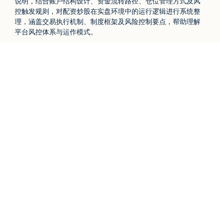
说明，结合账户结构设计、资金流转路径、仓位管理方式及风
控触发规则，对配资炒股在实盘环境中的运行逻辑进行系统整
理，涵盖交易执行机制、制度框架及风险控制要点，帮助理解
平台风控体系与运作模式。
天元证券-实盘配资交易机制与风险
国债指数
229.60
+0.01
0.00%
控制体系解析 话题标签
正规
配资
股票
炒股
网上
指南
期指IC0
7683.60
-47.40
-0.61%
推选
杠杆