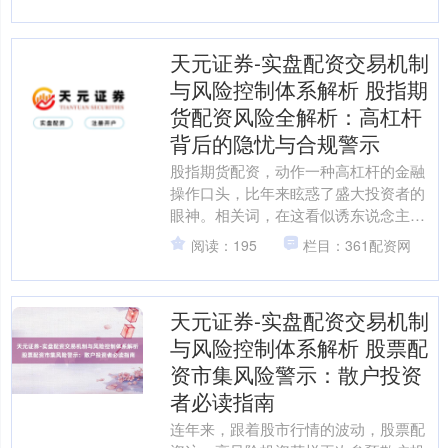
位投资者心头。本文将....
天元证券-实盘配资交易机制
与风险控制体系解析 股指期
货配资风险全解析：高杠杆
背后的隐忧与合规警示
股指期货配资，动作一种高杠杆的金融
操作口头，比年来眩惑了盛大投资者的
眼神。相关词，在这看似诱东说念主的
高报恩背后，守秘着阻隔冷漠的风险与
阅读：195
栏目：361配资网
合规隐患。本文将潜入判辨....
天元证券-实盘配资交易机制
与风险控制体系解析 股票配
资市集风险警示：散户投资
者必读指南
连年来，跟着股市行情的波动，股票配