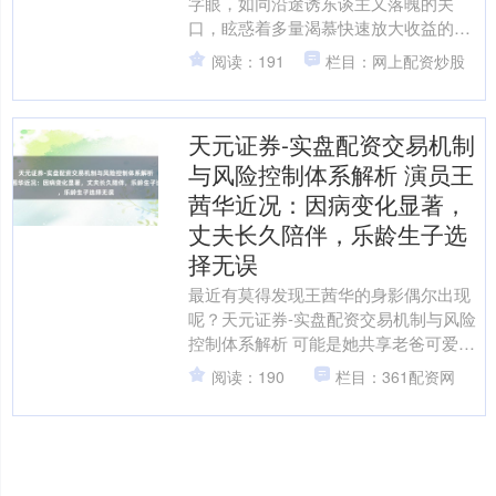
字眼，如同沿途诱东谈主又落魄的关
口，眩惑着多量渴慕快速放大收益的散
户投资者。它仿佛陈腐关城外的捷径，
阅读：191
栏目：网上配资炒股
同意让东谈主更快抵达金....
天元证券-实盘配资交易机制
与风险控制体系解析 演员王
茜华近况：因病变化显著，
丈夫长久陪伴，乐龄生子选
上证综指
3882.44
+4.01
+0.10%
择无误
最近有莫得发现王茜华的身影偶尔出现
呢？天元证券-实盘配资交易机制与风险
控制体系解析 可能是她共享老爸可爱的
海棠花开了，或者是和老公沈航之间不
阅读：190
栏目：361配资网
经意表现的那份仁和。....
深证成指
13991.16
-153.05
-1.08%