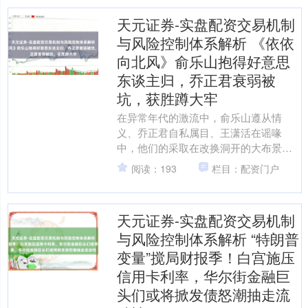
天元证券-实盘配资交易机制
与风险控制体系解析 《依依
向北风》俞乐山抱得好意思
东谈主归，乔正君衰弱被
坑，获胜蹲大牢
在异常年代的激流中，俞乐山遵从情
义、乔正君自私属目、王潇活在谣喙
中，他们的采取在改换洞开的大布景
下，最终迎来了不同的结局。 乔正君的
阅读：193
栏目：配资门户
贪欲 乔正君曾是知青点的“六....
天元证券-实盘配资交易机制
与风险控制体系解析 “特朗普
变量”搅局财报季！白宫施压
信用卡利率，华尔街金融巨
头们或将掀发债怒潮抽走流