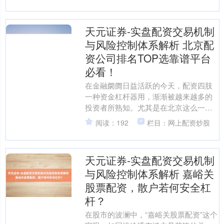
年四季度以来的....
天元证券-实盘配资交易机制
与风险控制体系解析 北京配
资公司排名TOP选靠谱平台
必看！
在金融阛阓日益活跃的今天，配资四肢
一种资金杠杆器用，渐渐被越来越多的
投资者所熟知。尤其是在北京这么一座
金融资源高度采集的城市，配资公司林
阅读：192
栏目：网上配资炒股
立，多样宣传威望汹汹，让....
天元证券-实盘配资交易机制
与风险控制体系解析 嘉峪关
股票配资，散户若何安全杠
杆？
在股市的波澜中，“嘉峪关股票配资”这个