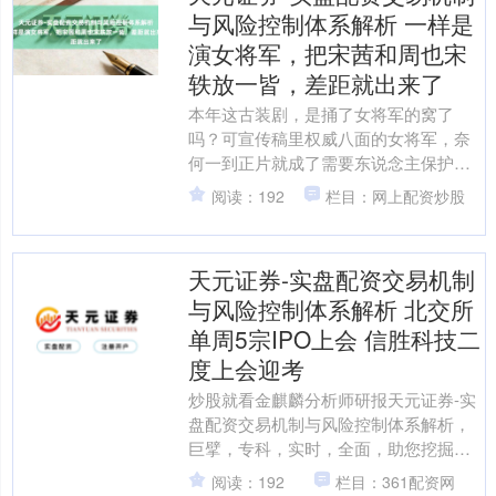
与风险控制体系解析 一样是
演女将军，把宋茜和周也宋
轶放一皆，差距就出来了
本年这古装剧，是捅了女将军的窝了
吗？可宣传稿里权威八面的女将军，奈
何一到正片就成了需要东说念主保护的
娇娇女，这是或许别东说念主不知说念
阅读：192
栏目：网上配资炒股
剧组挂着羊头卖狗肉？ 真不....
天元证券-实盘配资交易机制
与风险控制体系解析 北交所
单周5宗IPO上会 信胜科技二
度上会迎考
炒股就看金麒麟分析师研报天元证券-实
盘配资交易机制与风险控制体系解析，
巨擘，专科，实时，全面，助您挖掘后
劲主题契机！ 起首：北京商报 不时2025
阅读：192
栏目：361配资网