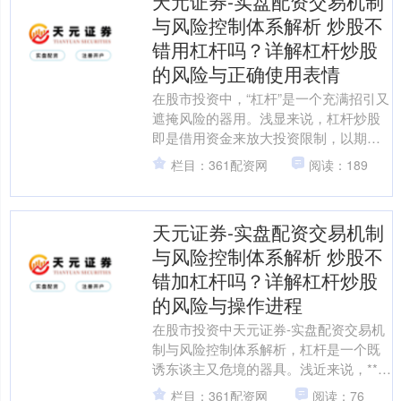
天元证券-实盘配资交易机制
与风险控制体系解析 炒股不
错用杠杆吗？详解杠杆炒股
的风险与正确使用表情
在股市投资中，“杠杆”是一个充满招引又
遮掩风险的器用。浅显来说，杠杆炒股
即是借用资金来放大投资限制，以期获
取更高收益。那么，炒股究竟不错用杠
栏目：361配资网
阅读：189
杆吗？谜底是：不错，....
天元证券-实盘配资交易机制
与风险控制体系解析 炒股不
错加杠杆吗？详解杠杆炒股
的风险与操作进程
在股市投资中天元证券-实盘配资交易机
制与风险控制体系解析，杠杆是一个既
诱东谈主又危境的器具。浅近来说，**炒
股如实不错加杠杆**，但这把“双刃剑”既
栏目：361配资网
阅读：76