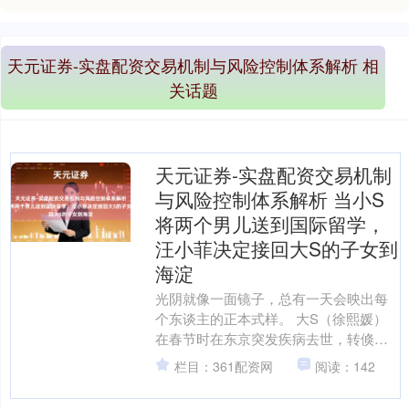
天元证券-实盘配资交易机制与风险控制体系解析 相
关话题
天元证券-实盘配资交易机制
与风险控制体系解析 当小S
将两个男儿送到国际留学，
汪小菲决定接回大S的子女到
海淀
光阴就像一面镜子，总有一天会映出每
个东谈主的正本式样。 大S（徐熙媛）
在春节时在东京突发疾病去世，转倏得
已过程了8个月。这段时辰天然不算特别
栏目：361配资网
阅读：142
长，也不算特别短，本....