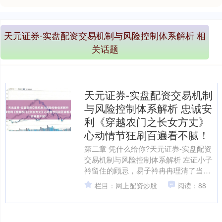
天元证券-实盘配资交易机制与风险控制体系解析 相
关话题
天元证券-实盘配资交易机制
与风险控制体系解析 忠诚安
利《穿越农门之长女方丈》
心动情节狂刷百遍看不腻！
第二章 凭什么给你?天元证券-实盘配资
交易机制与风险控制体系解析 左证小子
衿留住的顾忌，易子衿冉冉理清了当今
所处的寰宇，“青山村”从属天龙王朝，而
栏目：网上配资炒股
阅读：88
这个天龙王朝架....