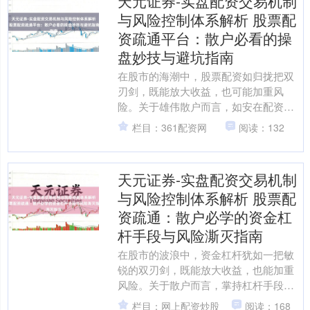
天元证券-实盘配资交易机制
与风险控制体系解析 股票配
资疏通平台：散户必看的操
盘妙技与避坑指南
在股市的海潮中，股票配资如归拢把双
刃剑，既能放大收益，也可能加重风
险。关于雄伟散户而言，如安在配资疏
通平台上继承灵验信息天元证券-实盘配
栏目：361配资网
阅读：132
资交易机制与风险控制体系....
天元证券-实盘配资交易机制
与风险控制体系解析 股票配
资疏通：散户必学的资金杠
杆手段与风险澌灭指南
在股市的波浪中，资金杠杆犹如一把敏
锐的双刃剑，既能放大收益，也能加重
风险。关于散户而言，掌持杠杆手段并
灵验澌灭风险，是在市集中糊口与发展
栏目：网上配资炒股
阅读：168