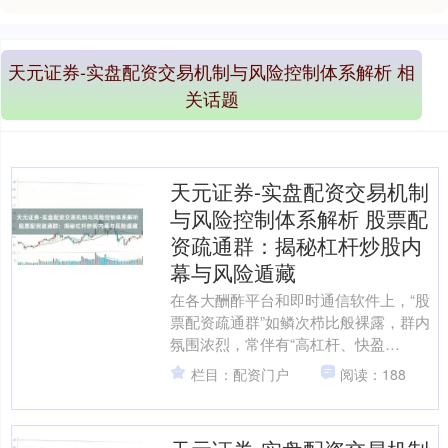
天元证券-实盘配资交易机制与风险控制体系解析 相
关话题
天元证券-实盘配资交易机制
与风险控制体系解析 股票配
资疏通群：揭秘杠杆炒股内
幕与风险遁藏
在各大酬酢平台和即时通信软件上，“股
票配资疏通群”如鳞次栉比般裸露，群内
氛围浓烈，常伴有“高杠杆、快盈
利”、“里面讯息”、“稳赚战术”等诱东说念
栏目：配资门户
阅读：188
主标语。这些群组....