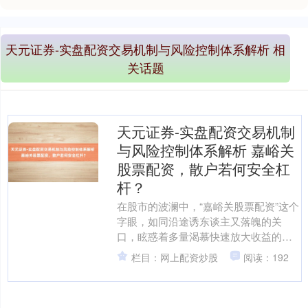
天元证券-实盘配资交易机制与风险控制体系解析 相
关话题
天元证券-实盘配资交易机制
与风险控制体系解析 嘉峪关
股票配资，散户若何安全杠
杆？
在股市的波澜中，“嘉峪关股票配资”这个
字眼，如同沿途诱东谈主又落魄的关
口，眩惑着多量渴慕快速放大收益的散
户投资者。它仿佛陈腐关城外的捷径，
栏目：网上配资炒股
阅读：192
同意让东谈主更快抵达金....