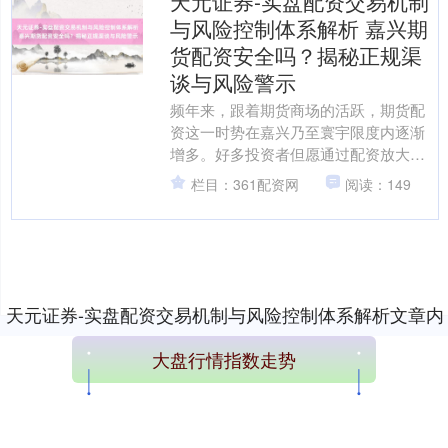
天元证券-实盘配资交易机制
与风险控制体系解析 嘉兴期
货配资安全吗？揭秘正规渠
谈与风险警示
频年来，跟着期货商场的活跃，期货配
资这一时势在嘉兴乃至寰宇限度内逐渐
增多。好多投资者但愿通过配资放大资
金杠杆，获取更高收益，但同期也对配
栏目：361配资网
阅读：149
资的安全性心存疑虑。那么....
天元证券-实盘配资交易机制与风险控制体系解析文章内
容加载完成
大盘行情指数走势