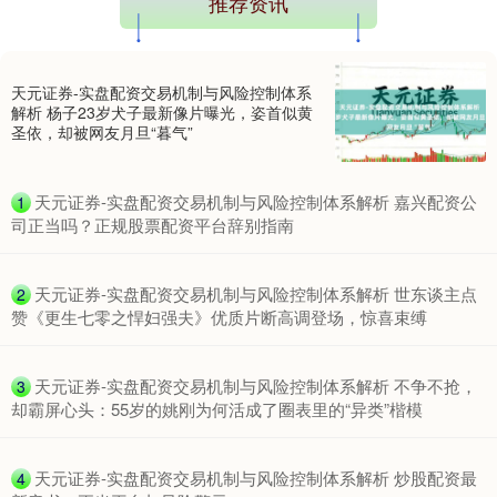
推荐资讯
天元证券-实盘配资交易机制与风险控制体系
解析 杨子23岁犬子最新像片曝光，姿首似黄
期指IC0
7856.80
+1.60
+0.02%
圣依，却被网友月旦“暮气”
​天元证券-实盘配资交易机制与风险控制体系解析 嘉兴配资公
1
司正当吗？正规股票配资平台辞别指南
​天元证券-实盘配资交易机制与风险控制体系解析 世东谈主点
2
赞《更生七零之悍妇强夫》优质片断高调登场，惊喜束缚
上证综指
3954.38
+14.35
+0.36%
​天元证券-实盘配资交易机制与风险控制体系解析 不争不抢，
3
却霸屏心头：55岁的姚刚为何活成了圈表里的“异类”楷模
​天元证券-实盘配资交易机制与风险控制体系解析 炒股配资最
4