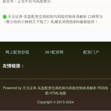
新音书：正当平台与风险警示
​天元证券-实盘配资交易机制与风险控制体系解析 口碑黑马
5
《黎少你的小撩精又下线了》私藏名局势怒刷N遍都值得！
深证成指
14248.95
-62.06
-0.43%
网上配资炒股
361配资网
配资门户
友情链接：
沪深300
4685.73
-8.70
-0.19%
Powered by
天元证券-实盘配资交易机制与风险控制体系解析
RSS地
图
HTML地图
Copyright
© 2013-2024