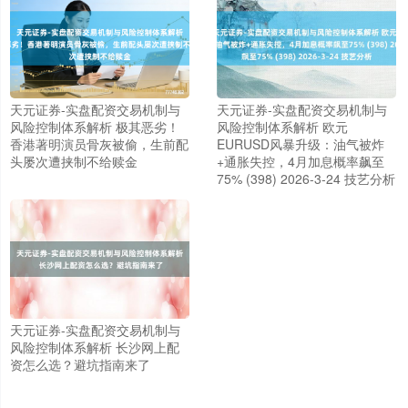
天元证券-实盘配资交易机制与
天元证券-实盘配资交易机制与
风险控制体系解析 极其恶劣！
风险控制体系解析 欧元
香港著明演员骨灰被偷，生前配
EURUSD风暴升级：油气被炸
头屡次遭挟制不给赎金
+通胀失控，4月加息概率飙至
75% (398) 2026-3-24 技艺分析
天元证券-实盘配资交易机制与
上证综指
3954.49
+14.45
+0.37%
风险控制体系解析 长沙网上配
资怎么选？避坑指南来了