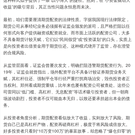
这种样式似乎提供了一条“以小博大”的捷径。然则，在“小资金撬动大
收益”的吸引背后，其正当性问题永恒悬而未决。
最初，咱们需要厘清期货配资的法律性质。字据我国现行法律限定，
期货公司从事经纪业务必须握有证监会颁发的派司，且严格拦阻以任
何形式向客户提供融资或配资就业。而市面上活跃的配资公司，大多
不具备期货计较天赋，它们以“民间假贷”或“投资谋划”的口头，实质上
是向投资者出借资金用于期货往还。这种模式绕开了监管，存在澄莹
的合规风险。
从监管层面看，证监会曾屡次发文，明确拦阻违警期货配资行为。20
19年，证监会就曾指出，场外配资平台不具备计较证券期货业务天
赋，其杠杆往还、强制平仓等行径严重打扰商场治安，毁伤投资者正
当权利。郑州看成期货重镇，比年来也屡有配资公司被查处。这些公
司雷同以“低门槛、高杠杆、无息配资”等话术吸引投资者，但一朝商
场波动剧烈，投资者不仅可能血本无归，以致还要承担超出本金的债
务。
从投资者角度分析，期货配资看似放大了收益，实则放大了风险。期
货自己已是高杠杆产物，配资再磋商杠杆，极度于将风险成倍放大。
好多投资者只看到“10万变100万”的暴富故事，却忽略了“爆仓归零”的