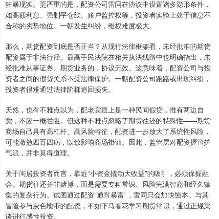
狂暴现实。更严重的是，配资公司雷同在协议中设置诸多隐形条件，
如高额利息、强制平仓线、账户监控权等，投资者实验上处于信息不
合称的劣势地位。一朝发生纠纷，维权难度极大。
那么，期货配资到底是否正当？从现行法律框架看，未经批准的期货
配资属于非法行径。最高手民法院在相关执法线路中也明确指出，未
经批准从事证券、期货业务的，协议无效。这意味着，配资公司与投
资者之间的假贷关系不受法律保护。一朝配资公司跑路或出现纠纷，
投资者很难通过法律阶梯追回损失。
天然，也有不雅点以为，配老实质上是一种民间假贷，惟有两边自
觉，不应一概拦阻。但这种不雅点忽略了期货往还的特殊性——期货
商场自己具有高杠杆、高风险特征，配资进一步放大了系统性风险，
可能激勉四百四病，以致影响商场褂讪。因此，监管层对配资握辩护
气派，并非莫得道理。
关于闲居投资者而言，靠近“小资金撬动大收益”的吸引，必须保握融
会。期货往还并非赌博，而是需要专科常识、风险完满智商和经久辘
集的复杂行为。试图通过配资“通宵暴富”，雷同只会加快蚀本。与其
冒险参与灰色地带的配资，不如下马看花学习期货常识，通过正规渠
谈进行感性投资。