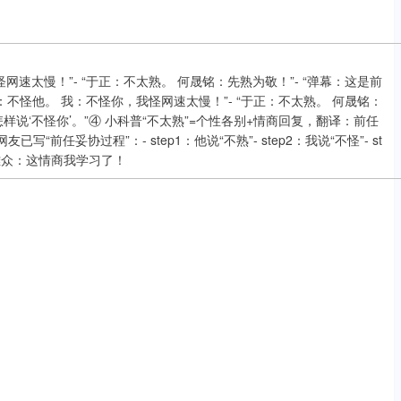
网速太慢！”- “于正：不太熟。 何晟铭：先熟为敬！”- “弹幕：这是前
：不怪他。 我：不怪你，我怪网速太慢！”- “于正：不太熟。 何晟铭：
样说‘不怪你’。”④ 小科普“不太熟”=个性各别+情商回复，翻译：前任
前任妥协过程”：- step1：他说“不熟”- step2：我说“不怪”- st
不雅众：这情商我学习了！