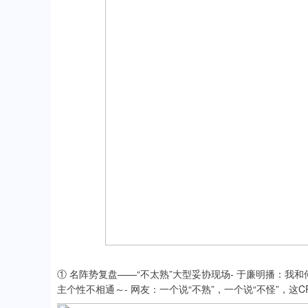
① 名阵势复盘——“不太熟”大型妥协现场- 于廉明播：我
主个性不相通～- 网友：一个说“不熟”，一个说“不怪”，这