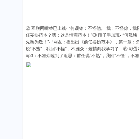
② 互联网嘴替已上线- “何晟铭：不怪他。 我：不怪你，我怪
任妥协范本？我：这是情商范本！”③ 段子手加班- “何晟铭
先熟为敬！”- “网友：提出出《前任妥协范本》，第一章：怎
说“不熟”，我回“不怪”，不雅众：这情商我学习了！⑤ 彩蛋网友已写“
ep3：不雅众嗑到了追思：前任说“不熟”，我回“不怪”，