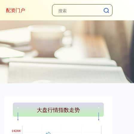
配资门户
上证综指
3900.35
+21.92
+0.57%
深证成指
14110.12
-34.08
-0.24%
大盘行情指数走势