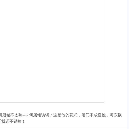
和何晟铭不太熟～- 何晟铭访谈：这是他的花式，咱们不成怪他，每东谈
CP我还不错嗑！