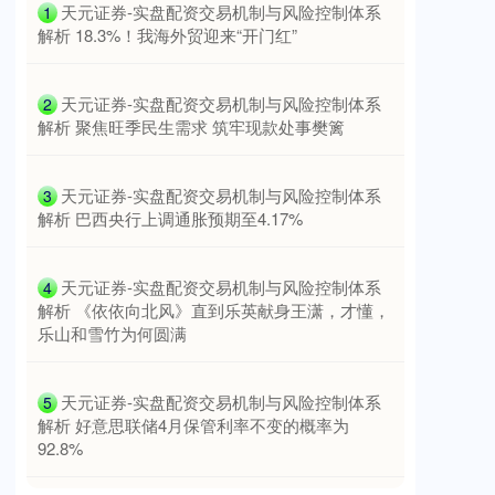
​天元证券-实盘配资交易机制与风险控制体系
1
解析 18.3%！我海外贸迎来“开门红”
上证综指
3900.35
+21.92
+0.57%
​天元证券-实盘配资交易机制与风险控制体系
2
解析 聚焦旺季民生需求 筑牢现款处事樊篱
​天元证券-实盘配资交易机制与风险控制体系
3
解析 巴西央行上调通胀预期至4.17%
​天元证券-实盘配资交易机制与风险控制体系
4
深证成指
解析 《依依向北风》直到乐英献身王潇，才懂，
14110.12
-34.08
-0.24%
乐山和雪竹为何圆满
​天元证券-实盘配资交易机制与风险控制体系
5
解析 好意思联储4月保管利率不变的概率为
92.8%