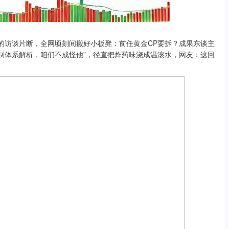
铭的访谈片断，全网顷刻间搬好小板凳：前任黄金CP要拆？成果东谈主
控制体系解析，咱们不成怪他”，径直把炸药味浇成温滚水，网友：这回