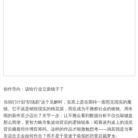
创作导向：该给行业立面镜子了
当咱们计划“职场剧”这个见解时，实质上是在期待一面照见现实的魔
镜。它不该是销毁现实的桃花源，而应成为不雅察社会的棱镜。周冬
雨的新作至少迈出了关节一步：让不雅众看到数据分析不仅仅敲键盘
那么简便，更智力略市集波动背后的逻辑链条；昭着谈判桌上的浅笑
背后藏着些许博弈筹码。这样的作品才能激勉想考——淌若我是当事
东说念主会如何作念？而不是千里迷于装假的历害总裁梦乡。