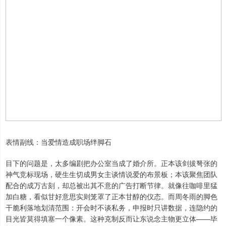
表情副线：当爱情造成职场绊脚石
目下的问题是，太多编剧把办公室当成了婚介所。正本该剑拔弩张的
神气竞标现场，硬生生切成男女主谈情说爱的布景板；本该聚焦团队
配合的成万古刻，却总被出其不意的广告打断节律。就像往咖啡里猛
加白糖，看似甘好意思实则笼罩了正本甘醇的仪态。而周冬雨的脚色
干脆利落地划清范围：开会时不谈私务，申报时只讲数据，连隐约的
目光皆莫得填塞一个像素。这种克制反而让东说念主物更立体——毕