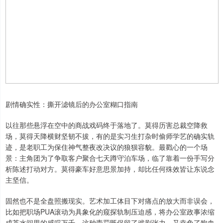
剧情确实性：撕开滤镜后的办公室糊口指南
以往那些悬浮在空中的商战戏码终于落地了。莫得历害总裁空降救
场，莫得天降横财坚韧不拔，有的是实习生打杂时偷师学艺的确实轨
迹，是老职工为保住神气整夜改决议的狼狈容貌。最戳心的一个场
景：主角团为了争取客户聚合七天蹲守泊车场，临了靠着一份手写分
析陈述打动对方。莫得豪车好意思景加持，却比任何殊效皆让东说念
主坚信。
固然也不是全盘照搬现实。艺术加工体目下对痛点的放大而非误会，
比如把职场PUA滚动为具象化的窥探轨制压迫感，将办公室政事浓缩
成茶水间里的感叹万千。这种责罚既保留了戏剧张力，又幸免了狗血