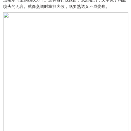
喷头的无言。就像烹调时掌抓火候，既要熟透又不成烧焦。