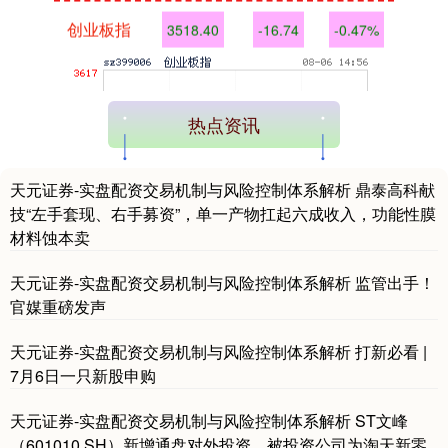
创业板指
3518.40
-16.74
-0.47%
热点资讯
天元证券-实盘配资交易机制与风险控制体系解析 鼎泰高科献
技“左手套现、右手募资”，单一产物扛起六成收入，功能性膜
基金指数
7229.73
-1.70
-0.02%
材料蚀本卖
天元证券-实盘配资交易机制与风险控制体系解析 监管出手！
官媒重磅发声
天元证券-实盘配资交易机制与风险控制体系解析 打新必看 |
7月6日一只新股申购
天元证券-实盘配资交易机制与风险控制体系解析 ST文峰
国债指数
229.60
+0.00
0.00%
（601010.SH）新增通盘对外投资，被投资公司为淘天新零