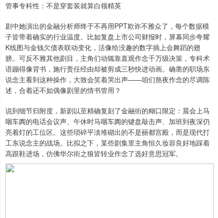
管事专科性：不是穿套装就算白领精英
剧中她演出的金融分析师终于不再用PPT欺诈不雅众了，每个数据模
子皆带着确实的行业温度。比如复盘上市公司财报时，屏幕同步夸耀
K线图与金钱欠债表联动变化，活像给没趣的数字插上会舞蹈的翅
膀。可反不雅其他剧目，主角们动辄靠直观作念千万级决策，专科术
语蹦得像背书，施行责任经由却被剪成三秒快进动画。确凿的职场东
说念主看到这种操作，大致会笑着哭出声——咱们熬夜作念的尽调陈
述，合着还不如偶像剧里的情书管用？
说到细节归附度，新剧以至精确复刻了金融街的糊口限定：晨会上马
咽车阗的电话会议声、午休时马咽车阗的键盘敲击声、加班到夜深仍
亮着灯的工位区。这些琐碎平淡堆砌出的不是丽都宫殿，而是现代打
工东说念主的战场。比拟之下，某些剧集里主角恒久妆容良好地踩着
高跟鞋进场，仿佛华尔街之狼皆转业作念了选好意思冠军。