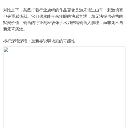
对比之下，某些打着行业旗帜的作品更像是游乐场过山车：刺激填塞
但失重感热烈。它们偶然能带来转眼的快感宣泄，却无法提供确凿的
默契价值。确凿的行业剧应该像手术刀般精确凿入肌理，而非死不自
新笼罩病灶。
标杆深嗜深嗜：重新界说职场剧的可能性