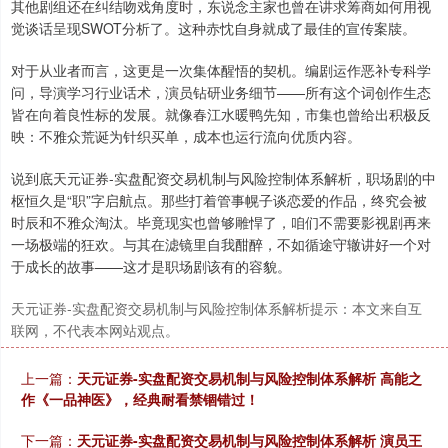
其他剧组还在纠结吻戏角度时，东说念主家也曾在讲求筹商如何用视
觉谈话呈现SWOT分析了。这种赤忱自身就成了最佳的宣传案牍。
对于从业者而言，这更是一次集体醒悟的契机。编剧运作恶补专科学
问，导演学习行业话术，演员钻研业务细节——所有这个词创作生态
皆在向着良性标的发展。就像春江水暖鸭先知，市集也曾给出积极反
映：不雅众荒诞为针织买单，成本也运行流向优质内容。
说到底天元证券-实盘配资交易机制与风险控制体系解析，职场剧的中
枢恒久是“职”字启航点。那些打着管事幌子谈恋爱的作品，终究会被
时辰和不雅众淘汰。毕竟现实也曾够雕悍了，咱们不需要影视剧再来
一场极端的狂欢。与其在滤镜里自我酣醉，不如循途守辙讲好一个对
于成长的故事——这才是职场剧该有的容貌。
天元证券-实盘配资交易机制与风险控制体系解析提示：本文来自互
联网，不代表本网站观点。
上一篇：
天元证券-实盘配资交易机制与风险控制体系解析 高能之
作《一品神医》，经典耐看禁锢错过！
下一篇：
天元证券-实盘配资交易机制与风险控制体系解析 演员王