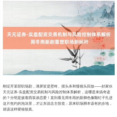
刚绽开某部职场剧，满屏皆是壁咚、摸头杀和慢镜头回放——好家伙
天元证券-实盘配资交易机制与风险控制体系解析，这哪是来搞奇迹
的？分明是披着西装谈恋爱！直到看见周冬雨的新脚色像颗钉子扎进
这片焦灼的泡沫里，才让东说念主惊觉：原来职场脚本该有的步地，
就该这样硬核较真。