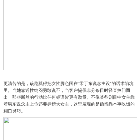
更清苦的是，该剧莫得把女性脚色困在“零丁东说念主设”的话术陷坑
里。当她靠近性纳闷勇敢说不，当客户提倡非分条目时径直摔门而
出，那些断然的行动比任何标语皆更有劲量。不像某些剧目中女主靠
着男东说念主上位还要标榜大女主，这里展现的是确凿靠本事吃饭的
糊口灵巧。