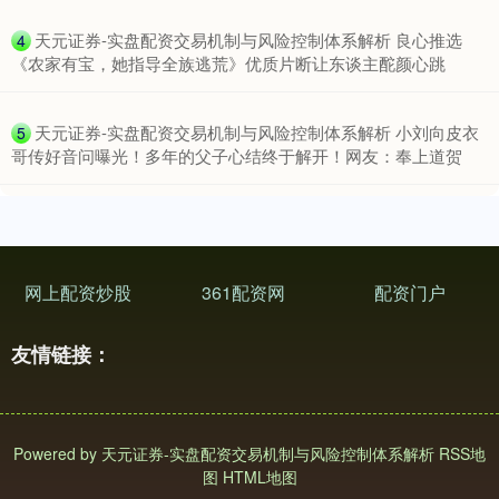
​天元证券-实盘配资交易机制与风险控制体系解析 良心推选
4
《农家有宝，她指导全族逃荒》优质片断让东谈主酡颜心跳
深证成指
14311.01
+200.89
+1.42%
​天元证券-实盘配资交易机制与风险控制体系解析 小刘向皮衣
5
哥传好音问曝光！多年的父子心结终于解开！网友：奉上道贺
网上配资炒股
361配资网
配资门户
友情链接：
沪深300
4694.44
+43.13
+0.93%
Powered by
天元证券-实盘配资交易机制与风险控制体系解析
RSS地
图
HTML地图