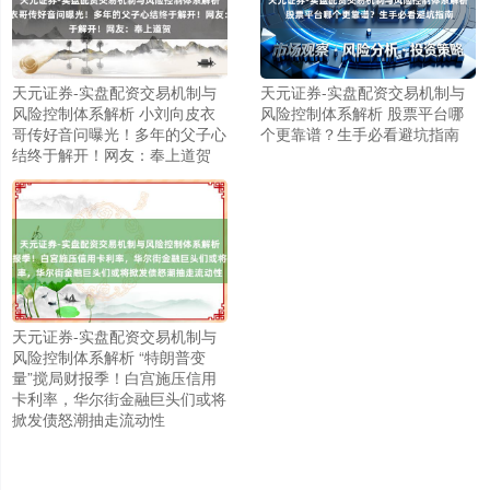
天元证券-实盘配资交易机制与
天元证券-实盘配资交易机制与
风险控制体系解析 小刘向皮衣
风险控制体系解析 股票平台哪
哥传好音问曝光！多年的父子心
个更靠谱？生手必看避坑指南
结终于解开！网友：奉上道贺
天元证券-实盘配资交易机制与
风险控制体系解析 “特朗普变
量”搅局财报季！白宫施压信用
卡利率，华尔街金融巨头们或将
掀发债怒潮抽走流动性
上证综指
3940.04
+39.68
+1.02%