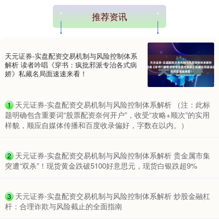
推荐资讯
天元证券-实盘配资交易机制与风险控制体系
期指IC0
7877.80
+164.40
+2.13%
解析 读者吟唱《穿书：疯批邪派专治各式病
娇》私藏名局面速速来看！
​天元证券-实盘配资交易机制与风险控制体系解析 （注：此标
1
题明确包含重要词“股票配资奈何开户”，收受“攻略+顺次”的实用
样貌，顺应自媒体传播和百度收录偏好，字数在以内。）
​天元证券-实盘配资交易机制与风险控制体系解析 贵金属市集
2
突遭“双杀”！现货黄金跌破5100好意思元，现货白银跌超9%
上证综指
3940.04
+39.68
+1.02%
​天元证券-实盘配资交易机制与风险控制体系解析 炒股金融杠
3
杆：合理诈欺与风险截止的全面指南